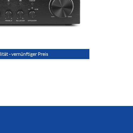
tät - vernünftiger Preis