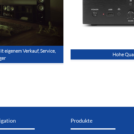
t eigenem Verkauf, Service,
Hohe Quali
ger
igation
Produkte