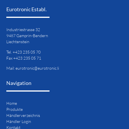
Eurotronic Establ.
Industriestrasse 32
9487 Gamprin-Bendern
Liechtenstein
Tel. +423 235 05 70
Fax +423 235 05 71
Mail:
eurotronic@eurotronic.li
Navigation
Home
Navigation
Produkte
Händlerverzeichnis
Händler Login
überspringen
Kontakt