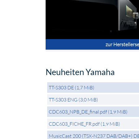
zur Herstellerse
Neuheiten Yamaha
TT-S303 DE
(1,7 MiB)
TT-S303 ENG
(3,0 MiB)
CDC603_NPB_DE_final.pdf
(1,9 MiB)
CDC603_FICHE_FR.pdf
(1,9 MiB)
MusicCast 200 (TSX-N237 DAB/DAB+) D