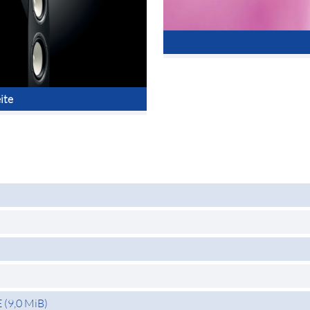
ite
E
(9,0 MiB)