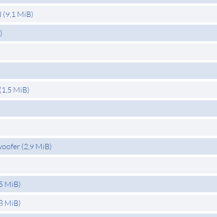
N
(9,1 MiB)
)
)
(1,5 MiB)
woofer
(2,9 MiB)
,5 MiB)
,8 MiB)