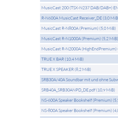
MusicCast 200 (TSX-N237 DAB/DAB+) E
R-N600A MusicCast Receiver_DE
(3,0 MiB
MusicCast R-N800A (Premium)
(5,0 MiB)
MusicCast R-N1000A (Premium)
(5,2 MiB
MusicCast R-N2000A (HighEndPremium)
TRUE X BAR
(10,4 MiB)
TRUE X SPEAKER
(8,2 MiB)
SRB30A/40A Soundbar mit und ohne Sub
SRB40A_SRB30ANPD_DE.pdf
(10,9 MiB)
NS-600A Speaker Bookshelf (Premium)
(5
NS-800A Speaker Bookshelf (Premium)
(4