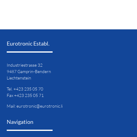
Eurotronic Establ.
Industriestrasse 32
9487 Gamprin-Bendern
Liechtenstein
Tel. +423 235 05 70
Fax +423 235 05 71
Mail:
eurotronic@eurotronic.li
Navigation