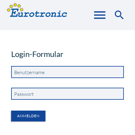
menu
search
Suchbegriffe
SUCHEN
Login-Formular
Benutzername
Passwort
ANMELDEN